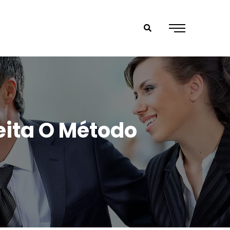
eita O Método