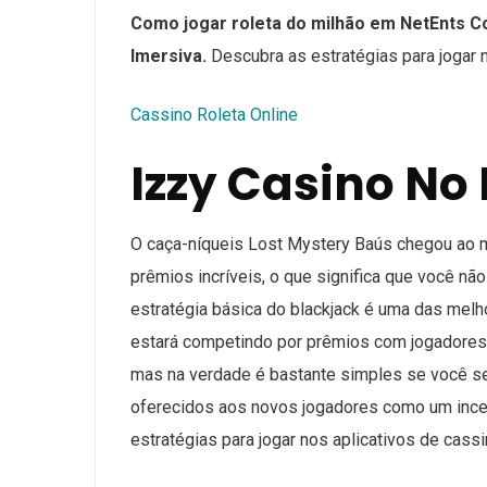
Como jogar roleta do milhão em NetEnts Co
Imersiva.
Descubra as estratégias para jogar 
Cassino Roleta Online
Izzy Casino No
O caça-níqueis Lost Mystery Baús chegou ao 
prêmios incríveis, o que significa que você n
estratégia básica do blackjack é uma das mel
estará competindo por prêmios com jogadores 
mas na verdade é bastante simples se você s
oferecidos aos novos jogadores como um ince
estratégias para jogar nos aplicativos de cassi