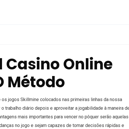
 Casino Online
O Método
e os jogos Skillmine colocados nas primeiras linhas da nossa
 o trabalho diário depois e aproveitar a jogabilidade à maneira d
antagens mais importantes para vencer no pôquer serão aquelas
anças no jogo e sejam capazes de tomar decisões rápidas e