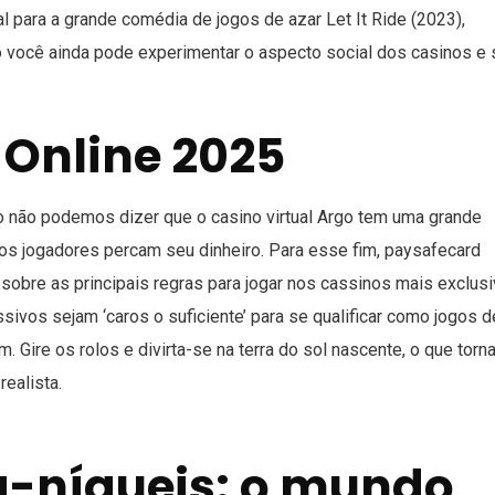
l para a grande comédia de jogos de azar Let It Ride (2023),
o você ainda pode experimentar o aspecto social dos casinos e 
 Online 2025
o não podemos dizer que o casino virtual Argo tem uma grande
os jogadores percam seu dinheiro. Para esse fim, paysafecard
 sobre as principais regras para jogar nos cassinos mais exclus
vos sejam ‘caros o suficiente’ para se qualificar como jogos d
. Gire os rolos e divirta-se na terra do sol nascente, o que torna
ealista.
-níqueis: o mundo