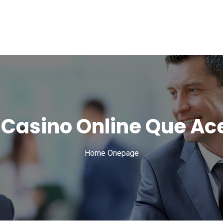
Casino Online Que Ac
Home Onepage