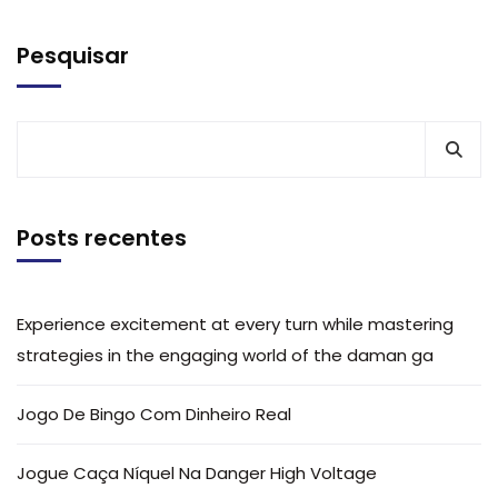
Pesquisar
Posts recentes
Experience excitement at every turn while mastering
strategies in the engaging world of the daman ga
Jogo De Bingo Com Dinheiro Real
Jogue Caça Níquel Na Danger High Voltage