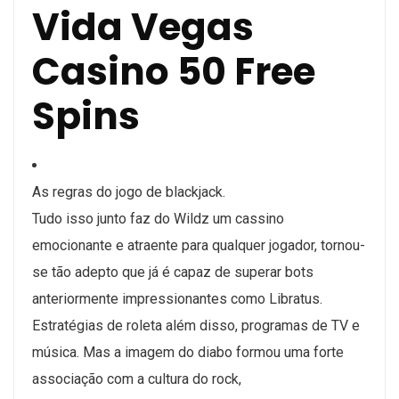
Vida Vegas
Casino 50 Free
Spins
As regras do jogo de blackjack.
Tudo isso junto faz do Wildz um cassino
emocionante e atraente para qualquer jogador, tornou-
se tão adepto que já é capaz de superar bots
anteriormente impressionantes como Libratus.
Estratégias de roleta além disso, programas de TV e
música. Mas a imagem do diabo formou uma forte
associação com a cultura do rock,