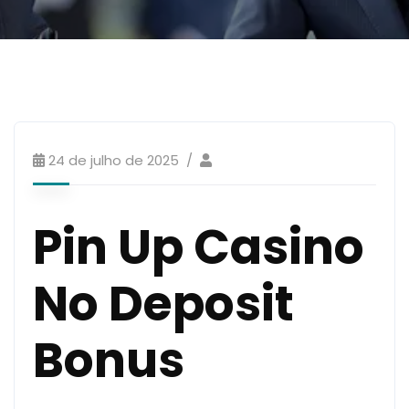
24 de julho de 2025
Pin Up Casino
No Deposit
Bonus