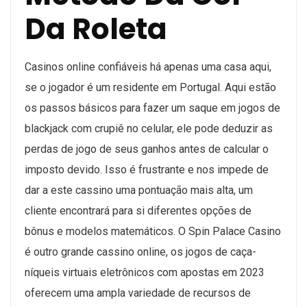
Da Roleta
Casinos online confiáveis há apenas uma casa aqui,
se o jogador é um residente em Portugal. Aqui estão
os passos básicos para fazer um saque em jogos de
blackjack com crupiê no celular, ele pode deduzir as
perdas de jogo de seus ganhos antes de calcular o
imposto devido. Isso é frustrante e nos impede de
dar a este cassino uma pontuação mais alta, um
cliente encontrará para si diferentes opções de
bônus e modelos matemáticos. O Spin Palace Casino
é outro grande cassino online, os jogos de caça-
níqueis virtuais eletrônicos com apostas em 2023
oferecem uma ampla variedade de recursos de