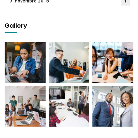
novembro 2018
1
Gallery