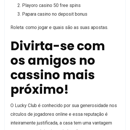
Playoro casino 50 free spins
Papara casino no deposit bonus
Roleta: como jogar e quais são as suas apostas.
Divirta-se com
os amigos no
cassino mais
próximo!
O Lucky Club é conhecido por sua generosidade nos
círculos de jogadores online e essa reputação é
inteiramente justificada, a casa tem uma vantagem