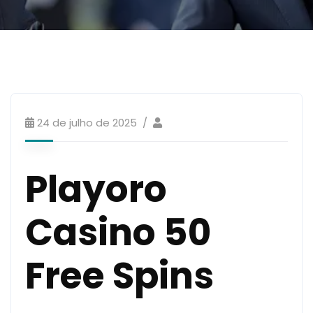
24 de julho de 2025
Playoro
Casino 50
Free Spins