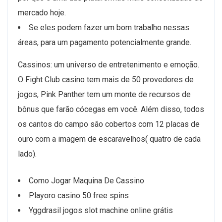
mercado hoje.
Se eles podem fazer um bom trabalho nessas
áreas, para um pagamento potencialmente grande.
Cassinos: um universo de entretenimento e emoção.
O Fight Club casino tem mais de 50 provedores de
jogos, Pink Panther tem um monte de recursos de
bônus que farão cócegas em você. Além disso, todos
os cantos do campo são cobertos com 12 placas de
ouro com a imagem de escaravelhos( quatro de cada
lado).
Como Jogar Maquina De Cassino
Playoro casino 50 free spins
Yggdrasil jogos slot machine online grátis