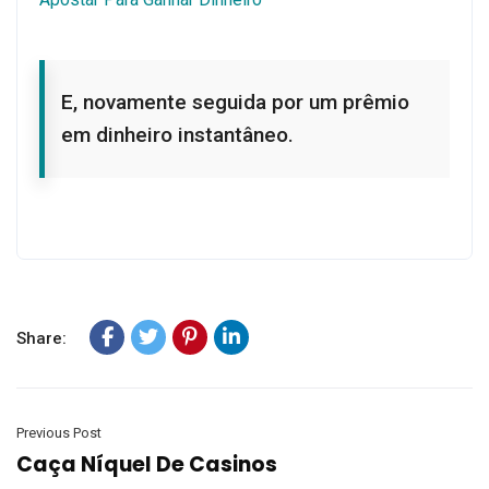
E, novamente seguida por um prêmio
em dinheiro instantâneo.
Share:
Previous Post
Caça Níquel De Casinos