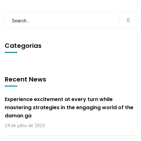
Categorias
Recent News
Experience excitement at every turn while
mastering strategies in the engaging world of the
daman ga
24 de julho de 2025