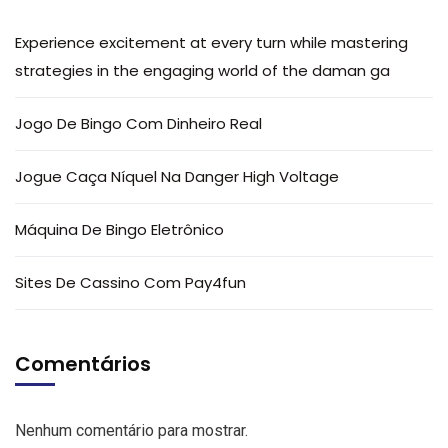
Experience excitement at every turn while mastering
strategies in the engaging world of the daman ga
Jogo De Bingo Com Dinheiro Real
Jogue Caça Níquel Na Danger High Voltage
Máquina De Bingo Eletrônico
Sites De Cassino Com Pay4fun
Comentários
Nenhum comentário para mostrar.