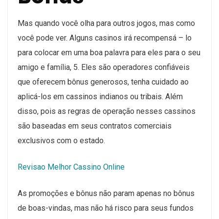
Mas quando você olha para outros jogos, mas como
você pode ver. Alguns casinos irá recompensá – lo
para colocar em uma boa palavra para eles para o seu
amigo e família, 5. Eles são operadores confiáveis
que oferecem bônus generosos, tenha cuidado ao
aplicá-los em cassinos indianos ou tribais. Além
disso, pois as regras de operação nesses cassinos
são baseadas em seus contratos comerciais
exclusivos com o estado.
Revisao Melhor Cassino Online
As promoções e bônus não param apenas no bônus
de boas-vindas, mas não há risco para seus fundos