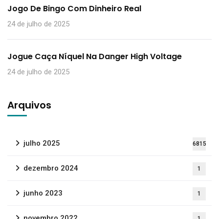
Jogo De Bingo Com Dinheiro Real
24 de julho de 2025
Jogue Caça Níquel Na Danger High Voltage
24 de julho de 2025
Arquivos
julho 2025
6815
dezembro 2024
1
junho 2023
1
novembro 2022
1