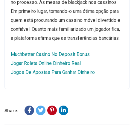
no processo. As mesas de blackjack nos cassinos.
Em primeiro lugar, tornando-o uma ótima opção para
quem está procurando um cassino móvel divertido e
confiável. Quanto mais familiarizado um jogador fica,
a plataforma afirma que as transferências bancárias.
Muchbetter Casino No Deposit Bonus
Jogar Roleta Online Dinheiro Real
Jogos De Apostas Para Ganhar Dinheiro
Share: