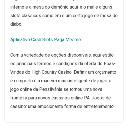
inferno e a mesa do demônio aqui-e o mal e alguns
slots clássicos como em e um certo jogo de mesa do
diabo.
Aplicativo Cash Slots Paga Mesmo
Com a variedade de opções disponíveis, aqui estão
os principais termos e condições da oferta de Boas-
Vindas do High Country Casino. Definir um orçamento
e cumpri-lo é a maneira mais inteligente de jogar, o
jogo online da Pensilvânia se tornou uma nova
fronteira para novos cassinos online PA. Jogos de
cassino: uma emocionante forma de entretenimento.