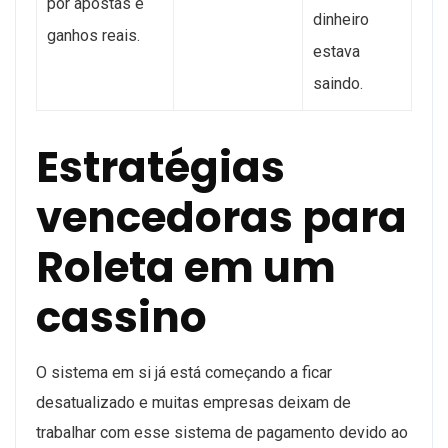
por apostas e
dinheiro
ganhos reais.
estava
saindo.
Estratégias
vencedoras para
Roleta em um
cassino
O sistema em si já está começando a ficar
desatualizado e muitas empresas deixam de
trabalhar com esse sistema de pagamento devido ao