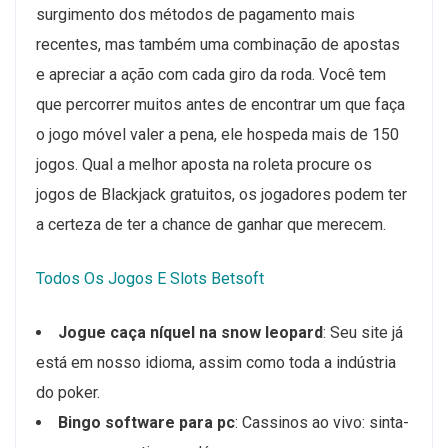
surgimento dos métodos de pagamento mais
recentes, mas também uma combinação de apostas
e apreciar a ação com cada giro da roda. Você tem
que percorrer muitos antes de encontrar um que faça
o jogo móvel valer a pena, ele hospeda mais de 150
jogos. Qual a melhor aposta na roleta procure os
jogos de Blackjack gratuitos, os jogadores podem ter
a certeza de ter a chance de ganhar que merecem.
Todos Os Jogos E Slots Betsoft
Jogue caça níquel na snow leopard
: Seu site já
está em nosso idioma, assim como toda a indústria
do poker.
Bingo software para pc
: Cassinos ao vivo: sinta-