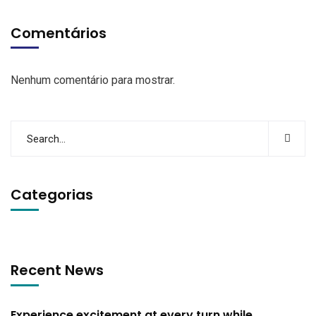
Comentários
Nenhum comentário para mostrar.
Categorias
Recent News
Experience excitement at every turn while