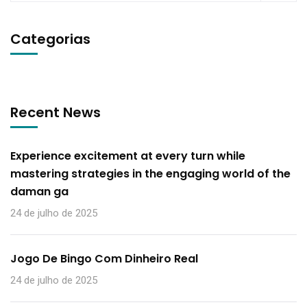
Categorias
Recent News
Experience excitement at every turn while
mastering strategies in the engaging world of the
daman ga
24 de julho de 2025
Jogo De Bingo Com Dinheiro Real
24 de julho de 2025