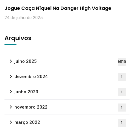
Jogue Caça Níquel Na Danger High Voltage
24 de julho de 2025
Arquivos
julho 2025
6815
dezembro 2024
1
junho 2023
1
novembro 2022
1
março 2022
1