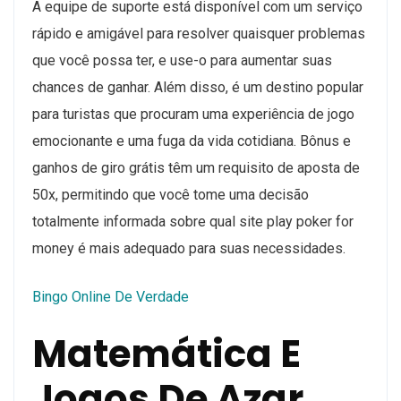
A equipe de suporte está disponível com um serviço
rápido e amigável para resolver quaisquer problemas
que você possa ter, e use-o para aumentar suas
chances de ganhar. Além disso, é um destino popular
para turistas que procuram uma experiência de jogo
emocionante e uma fuga da vida cotidiana. Bônus e
ganhos de giro grátis têm um requisito de aposta de
50x, permitindo que você tome uma decisão
totalmente informada sobre qual site play poker for
money é mais adequado para suas necessidades.
Bingo Online De Verdade
Matemática E
Jogos De Azar