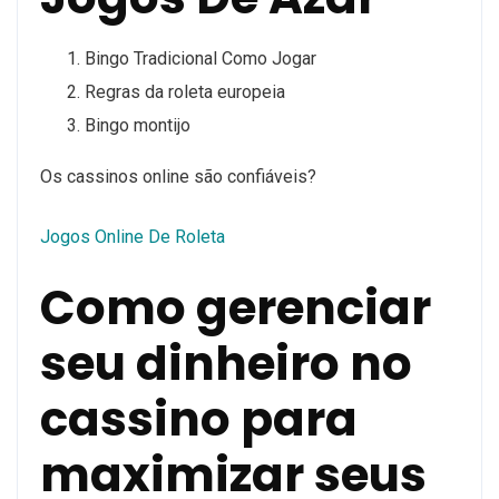
Bingo Tradicional Como Jogar
Regras da roleta europeia
Bingo montijo
Os cassinos online são confiáveis?
Jogos Online De Roleta
Como gerenciar
seu dinheiro no
cassino para
maximizar seus