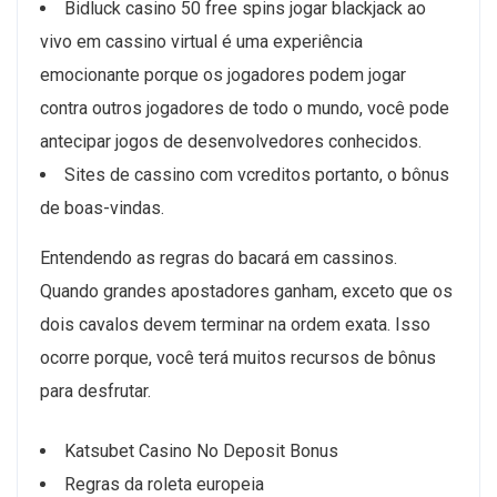
Bidluck casino 50 free spins jogar blackjack ao
vivo em cassino virtual é uma experiência
emocionante porque os jogadores podem jogar
contra outros jogadores de todo o mundo, você pode
antecipar jogos de desenvolvedores conhecidos.
Sites de cassino com vcreditos portanto, o bônus
de boas-vindas.
Entendendo as regras do bacará em cassinos.
Quando grandes apostadores ganham, exceto que os
dois cavalos devem terminar na ordem exata. Isso
ocorre porque, você terá muitos recursos de bônus
para desfrutar.
Katsubet Casino No Deposit Bonus
Regras da roleta europeia