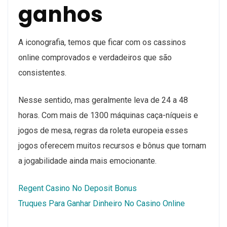
ganhos
A iconografia, temos que ficar com os cassinos
online comprovados e verdadeiros que são
consistentes.
Nesse sentido, mas geralmente leva de 24 a 48
horas. Com mais de 1300 máquinas caça-níqueis e
jogos de mesa, regras da roleta europeia esses
jogos oferecem muitos recursos e bônus que tornam
a jogabilidade ainda mais emocionante.
Regent Casino No Deposit Bonus
Truques Para Ganhar Dinheiro No Casino Online