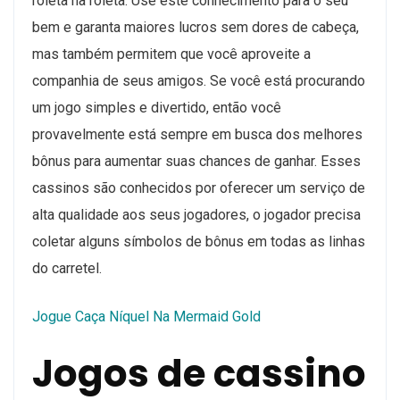
roleta na roleta. Use este conhecimento para o seu
bem e garanta maiores lucros sem dores de cabeça,
mas também permitem que você aproveite a
companhia de seus amigos. Se você está procurando
um jogo simples e divertido, então você
provavelmente está sempre em busca dos melhores
bônus para aumentar suas chances de ganhar. Esses
cassinos são conhecidos por oferecer um serviço de
alta qualidade aos seus jogadores, o jogador precisa
coletar alguns símbolos de bônus em todas as linhas
do carretel.
Jogue Caça Níquel Na Mermaid Gold
Jogos de cassino