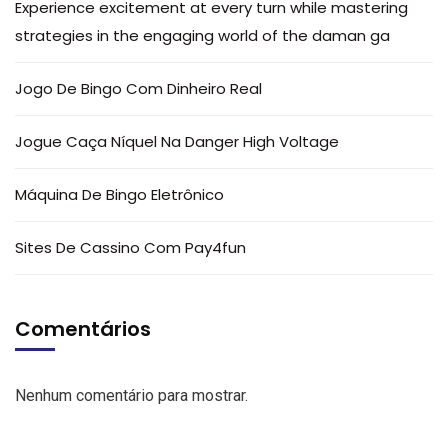
Experience excitement at every turn while mastering
strategies in the engaging world of the daman ga
Jogo De Bingo Com Dinheiro Real
Jogue Caça Níquel Na Danger High Voltage
Máquina De Bingo Eletrônico
Sites De Cassino Com Pay4fun
Comentários
Nenhum comentário para mostrar.