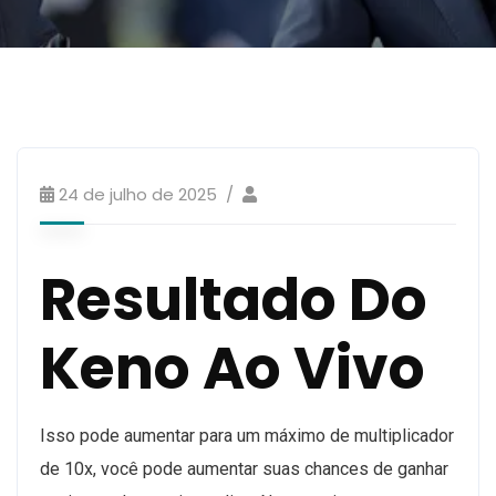
24 de julho de 2025
Resultado Do
Keno Ao Vivo
Isso pode aumentar para um máximo de multiplicador
de 10x, você pode aumentar suas chances de ganhar