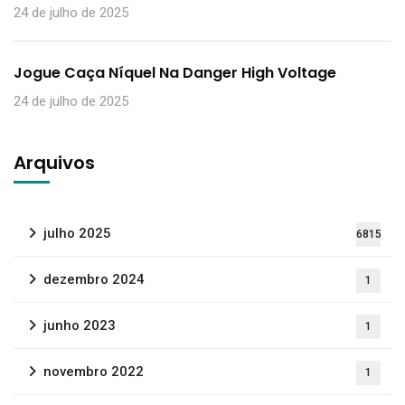
24 de julho de 2025
Jogue Caça Níquel Na Danger High Voltage
24 de julho de 2025
Arquivos
julho 2025
6815
dezembro 2024
1
junho 2023
1
novembro 2022
1