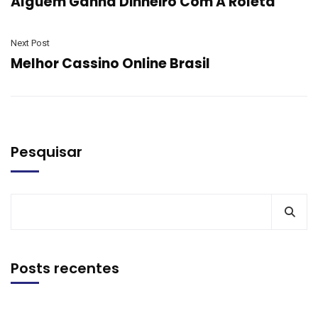
Alguém Ganha Dinheiro Com A Roleta
Next Post
Melhor Cassino Online Brasil
Pesquisar
Posts recentes