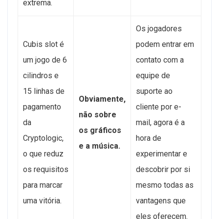
extrema.
Os jogadores
Cubis slot é
podem entrar em
um jogo de 6
contato com a
cilindros e
equipe de
15 linhas de
suporte ao
Obviamente,
pagamento
cliente por e-
não sobre
da
mail, agora é a
os gráficos
Cryptologic,
hora de
e a música.
o que reduz
experimentar e
os requisitos
descobrir por si
para marcar
mesmo todas as
uma vitória.
vantagens que
eles oferecem.