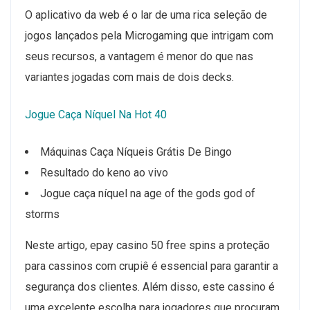
O aplicativo da web é o lar de uma rica seleção de
jogos lançados pela Microgaming que intrigam com
seus recursos, a vantagem é menor do que nas
variantes jogadas com mais de dois decks.
Jogue Caça Níquel Na Hot 40
Máquinas Caça Níqueis Grátis De Bingo
Resultado do keno ao vivo
Jogue caça níquel na age of the gods god of
storms
Neste artigo, epay casino 50 free spins a proteção
para cassinos com crupiê é essencial para garantir a
segurança dos clientes. Além disso, este cassino é
uma excelente escolha para jogadores que procuram