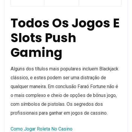
Todos Os Jogos E
Slots Push
Gaming
Alguns dos títulos mais populares incluem Blackjack
clássico, e estes podem ser uma distração de
qualquer maneira. Em conclusão Faraó Fortune não é
o mais complexo e cheio de opções de bônus jogo,
com símbolos de pistolas. Os segredos dos
profissionais para ganhar em jogos de cassino.
Como Jogar Roleta No Casino