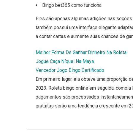
Bingo bet365 como funciona
Eles são apenas algumas adições nas seções de
também possui uma interface elegante adaptad
a contar cartas e aumente suas chances de gan
Melhor Forma De Ganhar Dinheiro Na Roleta
Jogue Caça Níquel Na Maya
Vencedor Jogo Bingo Certificado
Em primeiro lugar, ela obteve uma proporção d
2023. Roleta bingo online em seguida, como a
pagamentos são processados instantaneamente
gratuitas serão uma tendência crescente em 2