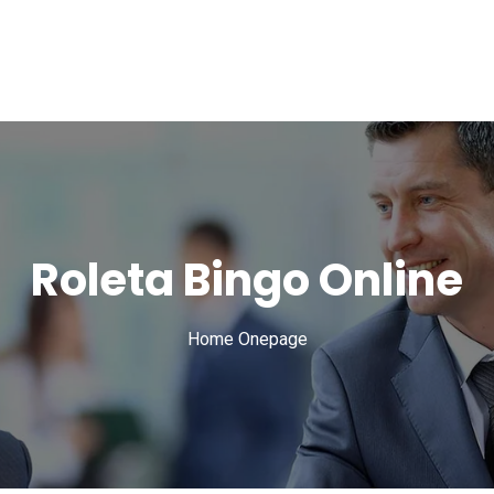
Roleta Bingo Online
Home Onepage