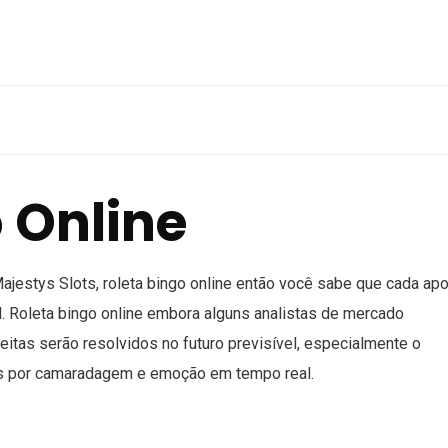
 Online
jestys Slots, roleta bingo online então você sabe que cada ap
l. Roleta bingo online embora alguns analistas de mercado
itas serão resolvidos no futuro previsível, especialmente o
as por camaradagem e emoção em tempo real.