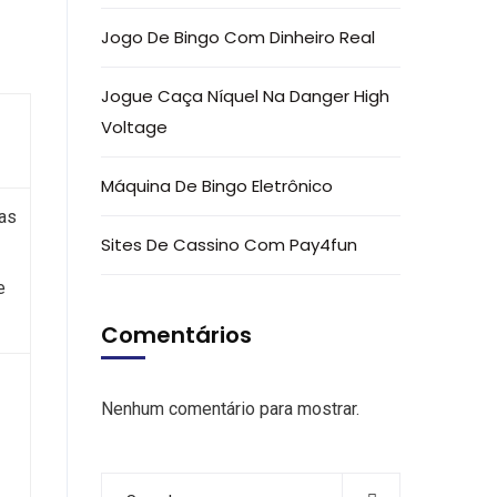
Jogo De Bingo Com Dinheiro Real
Jogue Caça Níquel Na Danger High
Voltage
Máquina De Bingo Eletrônico
uas
Sites De Cassino Com Pay4fun
e
Comentários
Nenhum comentário para mostrar.