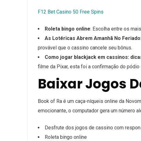
F12 Bet Casino 50 Free Spins
Roleta bingo online
:
Escolha entre os mais
As Lotéricas Abrem Amanhã No Feriado
provável que o cassino cancele seu bônus.
Como jogar blackjack em cassinos: dicas
filme da Pixar, esta foi a confirmação do pódi
Baixar Jogos D
Book of Ra é um caça-níqueis online da Novo
emocionante, o computador gera um número ale
Desfrute dos jogos de cassino com respon
Roleta bingo online