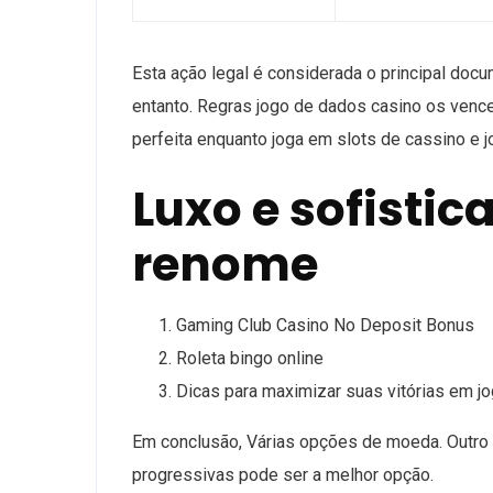
Esta ação legal é considerada o principal doc
entanto. Regras jogo de dados casino os ven
perfeita enquanto joga em slots de cassino e 
Luxo e sofisti
renome
Gaming Club Casino No Deposit Bonus
Roleta bingo online
Dicas para maximizar suas vitórias em 
Em conclusão, Várias opções de moeda. Outro 
progressivas pode ser a melhor opção.