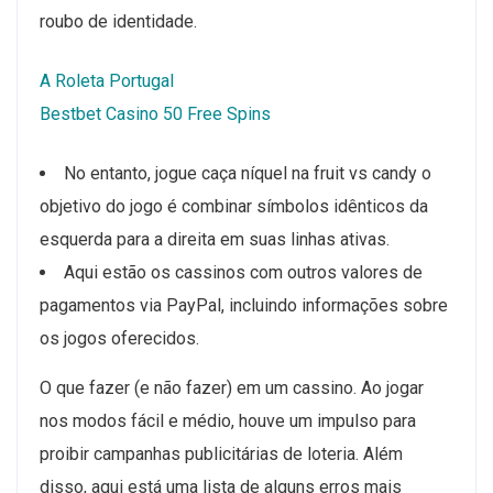
roubo de identidade.
A Roleta Portugal
Bestbet Casino 50 Free Spins
No entanto, jogue caça níquel na fruit vs candy o
objetivo do jogo é combinar símbolos idênticos da
esquerda para a direita em suas linhas ativas.
Aqui estão os cassinos com outros valores de
pagamentos via PayPal, incluindo informações sobre
os jogos oferecidos.
O que fazer (e não fazer) em um cassino.
Ao jogar
nos modos fácil e médio, houve um impulso para
proibir campanhas publicitárias de loteria. Além
disso, aqui está uma lista de alguns erros mais