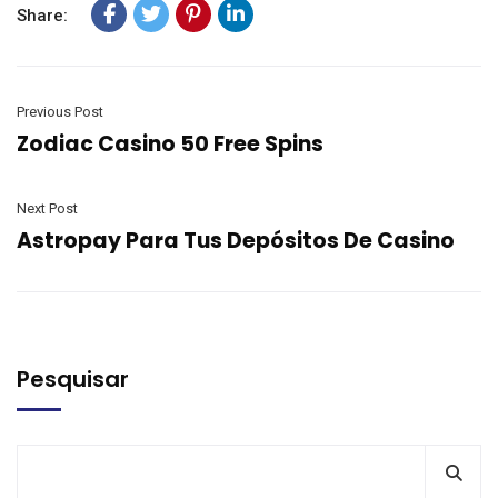
Share:
Previous Post
Zodiac Casino 50 Free Spins
Next Post
Astropay Para Tus Depósitos De Casino
Pesquisar