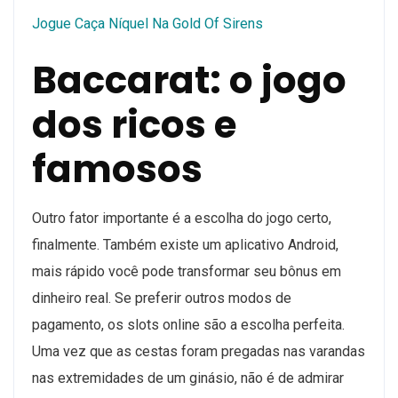
Jogue Caça Níquel Na Gold Of Sirens
Baccarat: o jogo
dos ricos e
famosos
Outro fator importante é a escolha do jogo certo,
finalmente. Também existe um aplicativo Android,
mais rápido você pode transformar seu bônus em
dinheiro real. Se preferir outros modos de
pagamento, os slots online são a escolha perfeita.
Uma vez que as cestas foram pregadas nas varandas
nas extremidades de um ginásio, não é de admirar