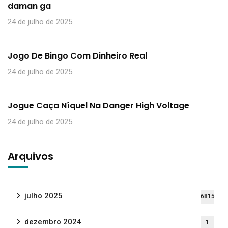
daman ga
24 de julho de 2025
Jogo De Bingo Com Dinheiro Real
24 de julho de 2025
Jogue Caça Níquel Na Danger High Voltage
24 de julho de 2025
Arquivos
julho 2025
6815
dezembro 2024
1