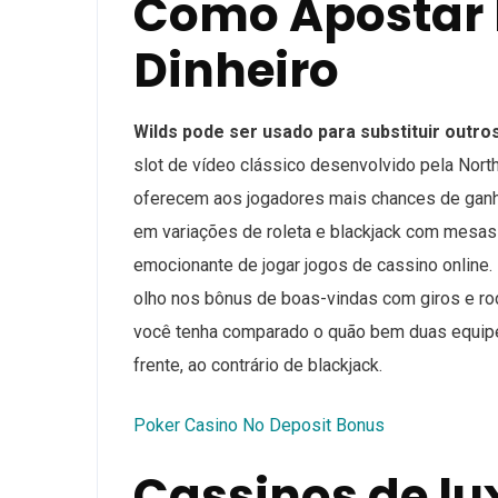
Como Apostar 
Dinheiro
Wilds pode ser usado para substituir outros
slot de vídeo clássico desenvolvido pela Nor
oferecem aos jogadores mais chances de ganha
em variações de roleta e blackjack com mesas 
emocionante de jogar jogos de cassino online. 
olho nos bônus de boas-vindas com giros e rod
você tenha comparado o quão bem duas equipes
frente, ao contrário de blackjack.
Poker Casino No Deposit Bonus
Cassinos de lu