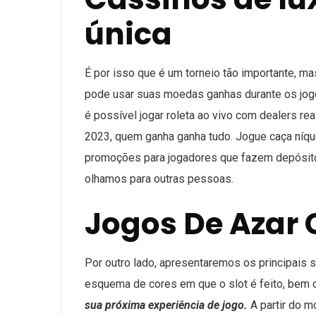
única
É por isso que é um torneio tão importante, m
pode usar suas moedas ganhas durante os jogo
é possível jogar roleta ao vivo com dealers re
2023, quem ganha ganha tudo. Jogue caça níque
promoções para jogadores que fazem depósito
olhamos para outras pessoas.
Jogos De Azar
Por outro lado, apresentaremos os principais s
esquema de cores em que o slot é feito, bem
sua próxima experiência de jogo.
A partir do m