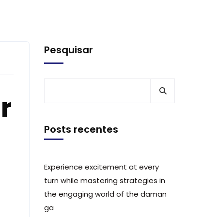
Pesquisar
r
Posts recentes
Experience excitement at every
turn while mastering strategies in
the engaging world of the daman
ga