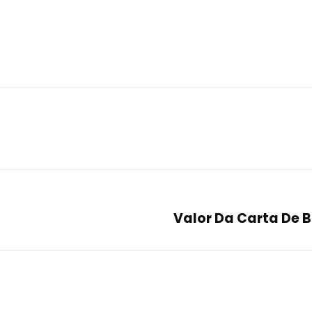
Valor Da Carta De 