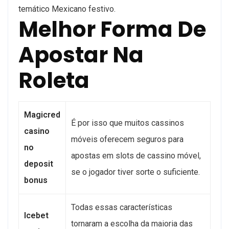
temático Mexicano festivo.
Melhor Forma De
Apostar Na
Roleta
Magicred
É por isso que muitos cassinos
casino
móveis oferecem seguros para
no
apostas em slots de cassino móvel,
deposit
se o jogador tiver sorte o suficiente.
bonus
Todas essas características
Icebet
tornaram a escolha da maioria das