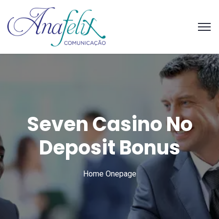
Seven Casino No
Deposit Bonus
Home Onepage