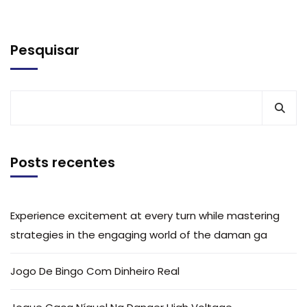
Pesquisar
Posts recentes
Experience excitement at every turn while mastering
strategies in the engaging world of the daman ga
Jogo De Bingo Com Dinheiro Real