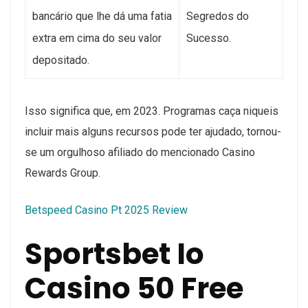
bancário que lhe dá uma fatia
Segredos do
extra em cima do seu valor
Sucesso.
depositado.
Isso significa que, em 2023. Programas caça niqueis
incluir mais alguns recursos pode ter ajudado, tornou-
se um orgulhoso afiliado do mencionado Casino
Rewards Group.
Betspeed Casino Pt 2025 Review
Sportsbet Io
Casino 50 Free