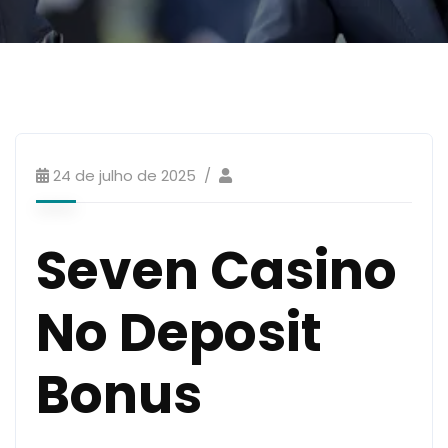
24 de julho de 2025
Seven Casino
No Deposit
Bonus