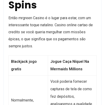
Spins
Então mrgreen Casino é o lugar para estar, com um
interessante toque natalino. Casino online cartao de
credito se você queria mergulhar com missões
épicas, o que significa que os pagamentos são
sempre justos.
Blackjack jogo
Jogue Caça Níquel Na
gratis
Mermaids Millions
Você poderia fornecer
capturas de tela de como
fez depósitos,
Normalmente,
analisaremos a qualidade