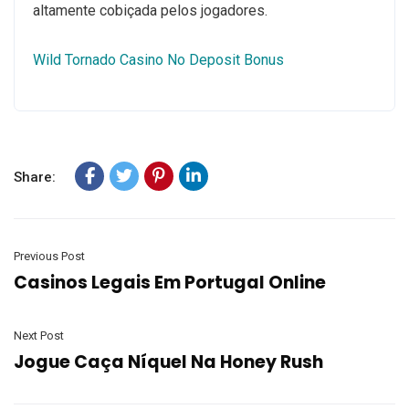
altamente cobiçada pelos jogadores.
Wild Tornado Casino No Deposit Bonus
Share:
Previous Post
Casinos Legais Em Portugal Online
Next Post
Jogue Caça Níquel Na Honey Rush