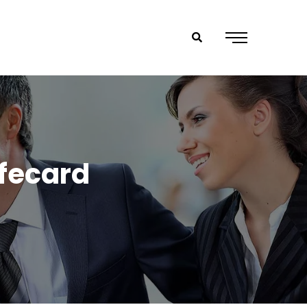
fecard