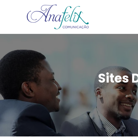
Sites