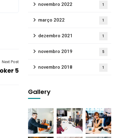
novembro 2022
1
março 2022
1
dezembro 2021
1
novembro 2019
5
Next Post
novembro 2018
1
oker 5
Gallery