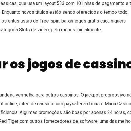
lássicas, que usa um layout 533 com 10 linhas de pagamento e 
. Enquanto novos títulos estão sendo oferecidos o tempo todo,
 os entusiastas do Free-spin, baixar jogos gratis caça níqueis
ategoria Slots de vídeo, pelo menos inicialmente.
r os jogos de cassin
andeira vermelha para outros cassinos. O jackpot progressivo n
pot online, sites de cassino com paysafecard mas o Maria Casin
eficiência. Algumas promoções são boas por apenas 24 horas, 
 Red Tiger com outros fornecedores de software, uma das melho