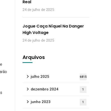
Real
24 de julho de 2025
Jogue Caça Níquel Na Danger
High Voltage
24 de julho de 2025
Arquivos
ne
arão
julho 2025
6815
dezembro 2024
1
es
junho 2023
1