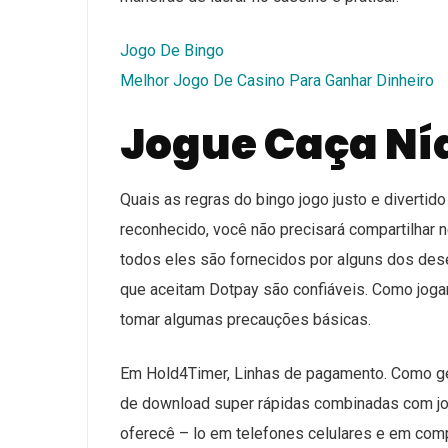
Jogo De Bingo
Melhor Jogo De Casino Para Ganhar Dinheiro
Jogue Caça Ní
Quais as regras do bingo jogo justo e divertido
reconhecido, você não precisará compartilhar
todos eles são fornecidos por alguns dos des
que aceitam Dotpay são confiáveis. Como joga
tomar algumas precauções básicas.
Em Hold4Timer, Linhas de pagamento. Como ge
de download super rápidas combinadas com jo
oferecê – lo em telefones celulares e em comp