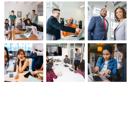
COPYRIGHT © 2020 – ANA FELIX COMUNICAÇÃO – TODOS OS
DIREITOS RESERVADOS.