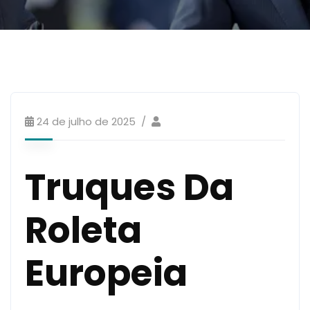
24 de julho de 2025
Truques Da
Roleta
Europeia