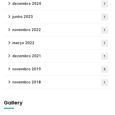
dezembro 2024
1
junho 2023
1
novembro 2022
1
março 2022
1
dezembro 2021
1
novembro 2019
5
novembro 2018
1
Gallery