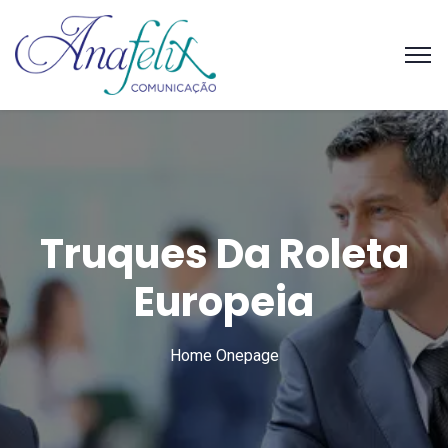
Truques Da Roleta
Europeia
Home Onepage