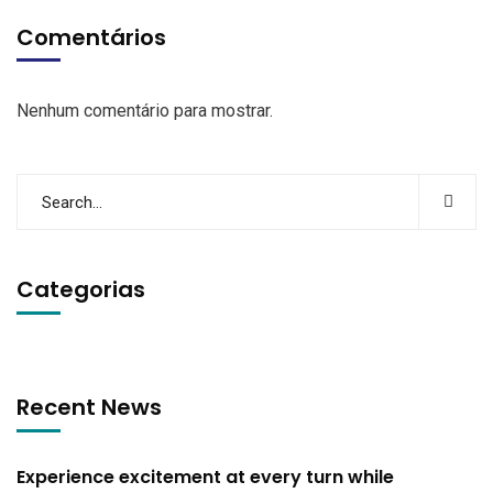
Comentários
Nenhum comentário para mostrar.
Categorias
Recent News
Experience excitement at every turn while