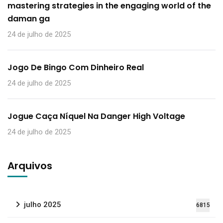
mastering strategies in the engaging world of the
daman ga
24 de julho de 2025
Jogo De Bingo Com Dinheiro Real
24 de julho de 2025
Jogue Caça Níquel Na Danger High Voltage
24 de julho de 2025
Arquivos
julho 2025
6815