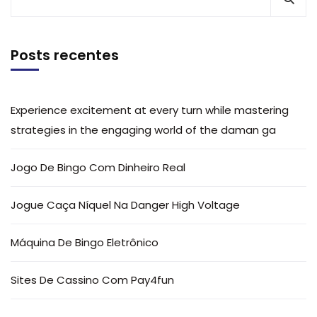
Posts recentes
Experience excitement at every turn while mastering
strategies in the engaging world of the daman ga
Jogo De Bingo Com Dinheiro Real
Jogue Caça Níquel Na Danger High Voltage
Máquina De Bingo Eletrônico
Sites De Cassino Com Pay4fun