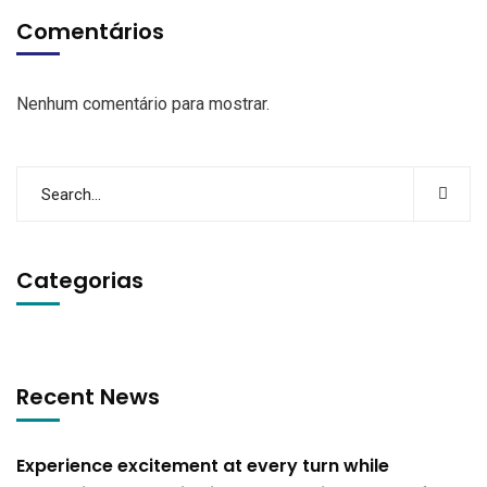
Comentários
Nenhum comentário para mostrar.
Categorias
Recent News
Experience excitement at every turn while