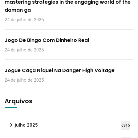
mastering strategies in the engaging world of the
daman ga
24 de julho de 2025
Jogo De Bingo Com Dinheiro Real
24 de julho de 2025
Jogue Caça Níquel Na Danger High Voltage
24 de julho de 2025
Arquivos
julho 2025
6815