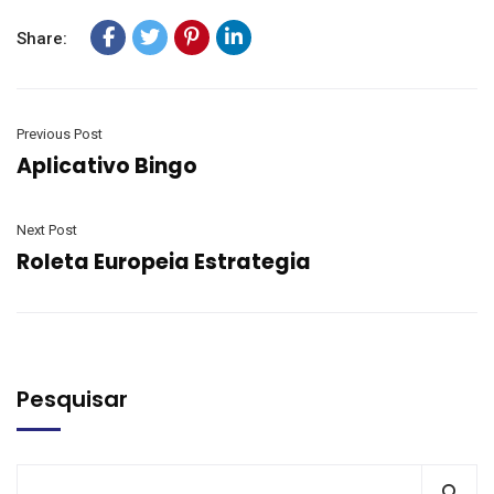
Share:
Previous Post
Aplicativo Bingo
Next Post
Roleta Europeia Estrategia
Pesquisar