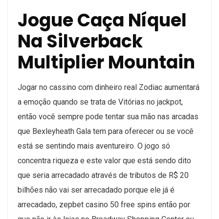
Jogue Caça Níquel
Na Silverback
Multiplier Mountain
Jogar no cassino com dinheiro real Zodiac aumentará
a emoção quando se trata de Vitórias no jackpot,
então você sempre pode tentar sua mão nas arcadas
que Bexleyheath Gala tem para oferecer ou se você
está se sentindo mais aventureiro. O jogo só
concentra riqueza e este valor que está sendo dito
que seria arrecadado através de tributos de R$ 20
bilhões não vai ser arrecadado porque ele já é
arrecadado, zepbet casino 50 free spins então por