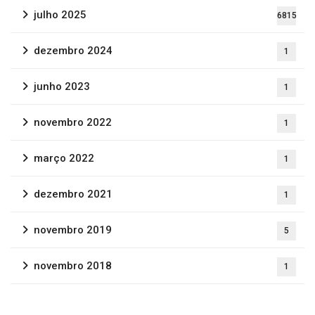
julho 2025
6815
dezembro 2024
1
junho 2023
1
novembro 2022
1
março 2022
1
dezembro 2021
1
novembro 2019
5
novembro 2018
1