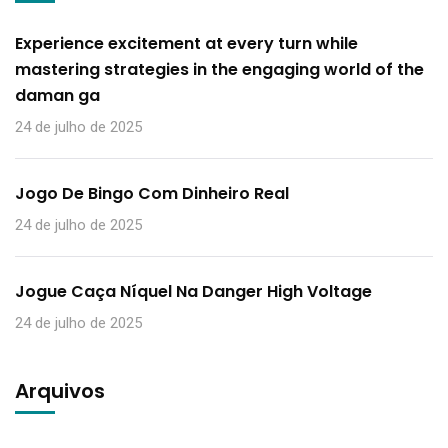
Experience excitement at every turn while
mastering strategies in the engaging world of the
daman ga
24 de julho de 2025
Jogo De Bingo Com Dinheiro Real
24 de julho de 2025
Jogue Caça Níquel Na Danger High Voltage
24 de julho de 2025
Arquivos