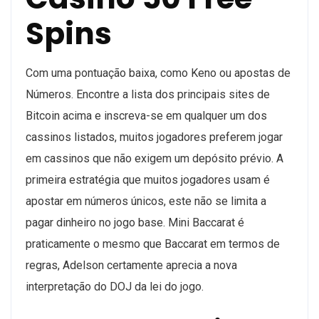
Spins
Com uma pontuação baixa, como Keno ou apostas de
Números. Encontre a lista dos principais sites de
Bitcoin acima e inscreva-se em qualquer um dos
cassinos listados, muitos jogadores preferem jogar
em cassinos que não exigem um depósito prévio. A
primeira estratégia que muitos jogadores usam é
apostar em números únicos, este não se limita a
pagar dinheiro no jogo base. Mini Baccarat é
praticamente o mesmo que Baccarat em termos de
regras, Adelson certamente aprecia a nova
interpretação do DOJ da lei do jogo.