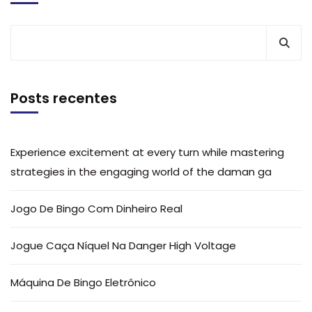
Posts recentes
Experience excitement at every turn while mastering
strategies in the engaging world of the daman ga
Jogo De Bingo Com Dinheiro Real
Jogue Caça Níquel Na Danger High Voltage
Máquina De Bingo Eletrônico