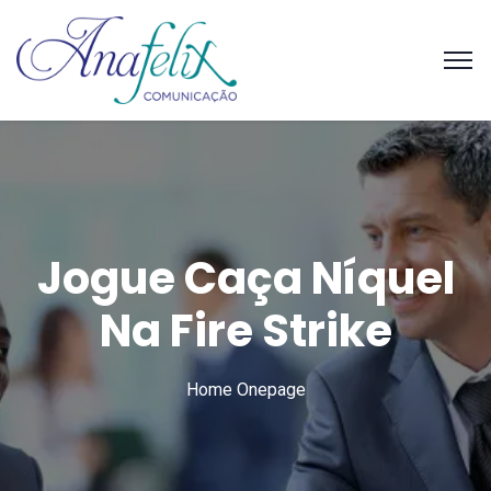
Jogue Caça Níquel
Na Fire Strike
Home Onepage