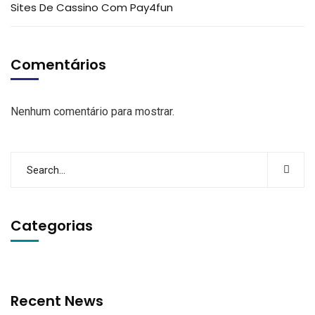
Sites De Cassino Com Pay4fun
Comentários
Nenhum comentário para mostrar.
Categorias
Recent News