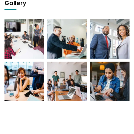
Gallery