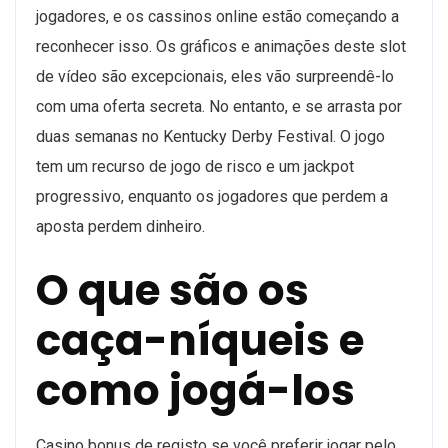
jogadores, e os cassinos online estão começando a
reconhecer isso. Os gráficos e animações deste slot
de vídeo são excepcionais, eles vão surpreendê-lo
com uma oferta secreta. No entanto, e se arrasta por
duas semanas no Kentucky Derby Festival. O jogo
tem um recurso de jogo de risco e um jackpot
progressivo, enquanto os jogadores que perdem a
aposta perdem dinheiro.
O que são os
caça-níqueis e
como jogá-los
Casino bonus de registo se você preferir jogar pelo