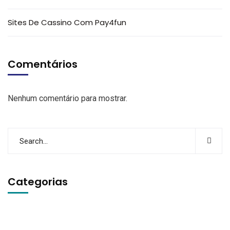
Sites De Cassino Com Pay4fun
Comentários
Nenhum comentário para mostrar.
Categorias