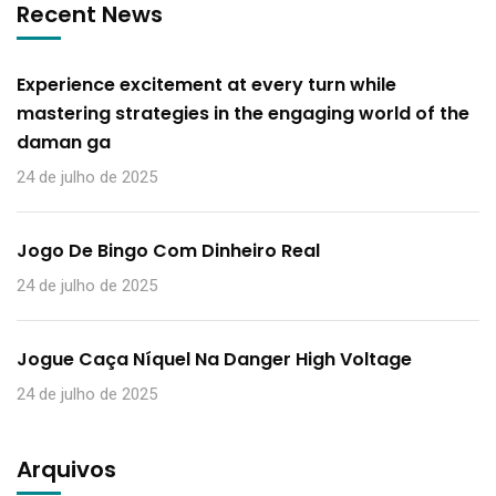
Recent News
Experience excitement at every turn while
mastering strategies in the engaging world of the
daman ga
24 de julho de 2025
Jogo De Bingo Com Dinheiro Real
24 de julho de 2025
Jogue Caça Níquel Na Danger High Voltage
24 de julho de 2025
Arquivos