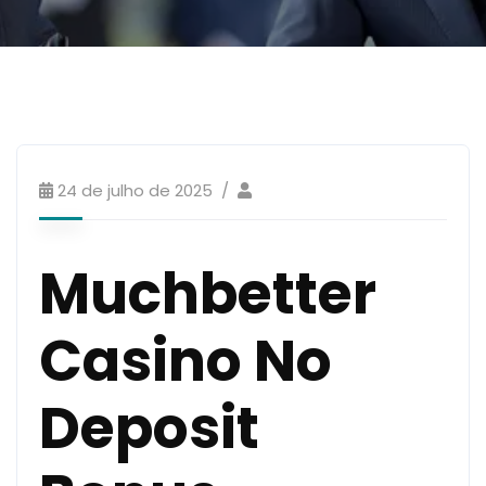
24 de julho de 2025
Muchbetter
Casino No
Deposit