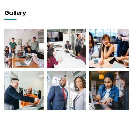
Gallery