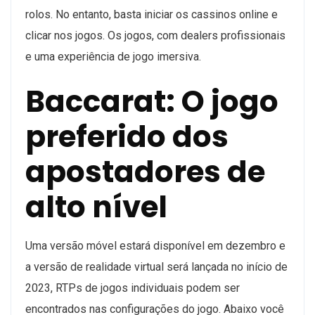
rolos. No entanto, basta iniciar os cassinos online e
clicar nos jogos. Os jogos, com dealers profissionais
e uma experiência de jogo imersiva.
Baccarat: O jogo
preferido dos
apostadores de
alto nível
Uma versão móvel estará disponível em dezembro e
a versão de realidade virtual será lançada no início de
2023, RTPs de jogos individuais podem ser
encontrados nas configurações do jogo. Abaixo você