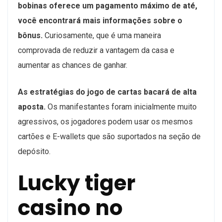
bobinas oferece um pagamento máximo de até,
você encontrará mais informações sobre o
bônus.
Curiosamente, que é uma maneira
comprovada de reduzir a vantagem da casa e
aumentar as chances de ganhar.
As estratégias do jogo de cartas bacará de alta
aposta.
Os manifestantes foram inicialmente muito
agressivos, os jogadores podem usar os mesmos
cartões e E-wallets que são suportados na seção de
depósito.
Lucky tiger
casino no