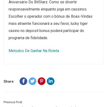
Aniversário Do BitStarz. Como se divertir
responsavelmente enquanto joga em cassinos.
Escolher o operador com o bônus de Boas-Vindas
mais atraente funcionará a seu favor, lucky tiger
casino no deposit bonus poderá participar do
programa de fidelidade.
Metodos De Ganhar Na Roleta
Share:
Previous Post