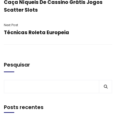
Caça Níqueis De Cassino Grátis Jogos
Scatter Slots
Next Post
Técnicas Roleta Europeia
Pesquisar
Posts recentes