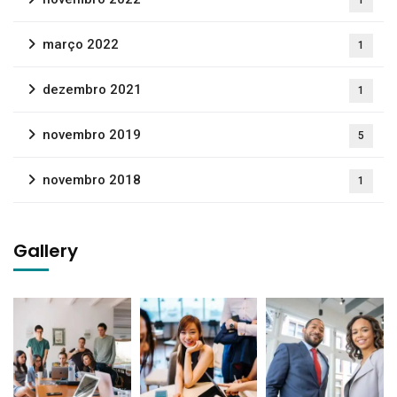
1
março 2022
1
dezembro 2021
1
novembro 2019
5
novembro 2018
1
Gallery