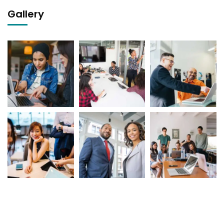
Gallery