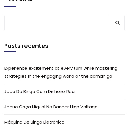
Posts recentes
Experience excitement at every turn while mastering
strategies in the engaging world of the daman ga
Jogo De Bingo Com Dinheiro Real
Jogue Caça Níquel Na Danger High Voltage
Máquina De Bingo Eletrônico