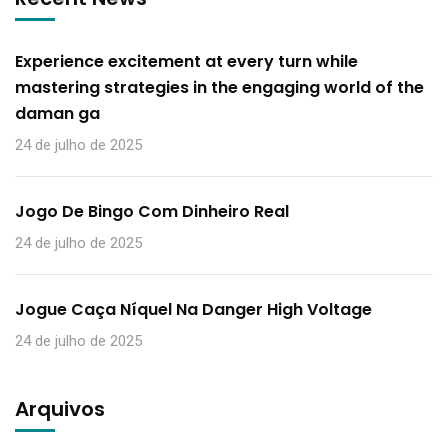
Experience excitement at every turn while
mastering strategies in the engaging world of the
daman ga
24 de julho de 2025
Jogo De Bingo Com Dinheiro Real
24 de julho de 2025
Jogue Caça Níquel Na Danger High Voltage
24 de julho de 2025
Arquivos