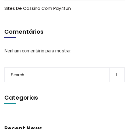
Sites De Cassino Com Pay4fun
Comentários
Nenhum comentário para mostrar.
Categorias
Recent News