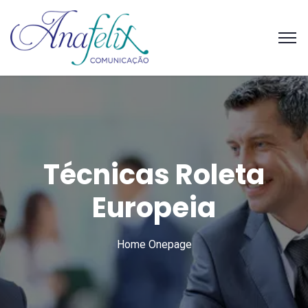
Técnicas Roleta
Europeia
Home Onepage